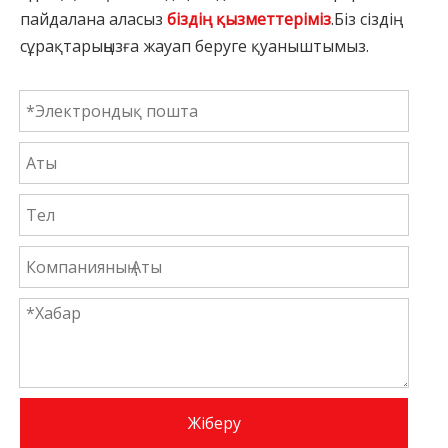
пайдалана аласыз
біздің қызметтеріміз
.Біз сіздің
сұрақтарыңызға жауап беруге қуаныштымыз.
Жіберу