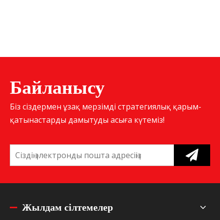
Байланысу
Біз сіздермен ұзақ мерзімді стратегиялық қарым-
қатынастарды дамытуды асыға күтеміз!
Жылдам сілтемелер