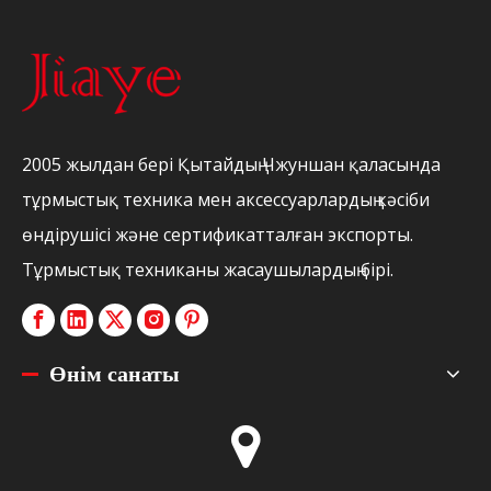
2005 жылдан бері Қытайдың Чжуншан қаласында
тұрмыстық техника мен аксессуарлардың кәсіби
өндірушісі және сертификатталған экспорты.
Тұрмыстық техниканы жасаушылардың бірі.
Өнім санаты