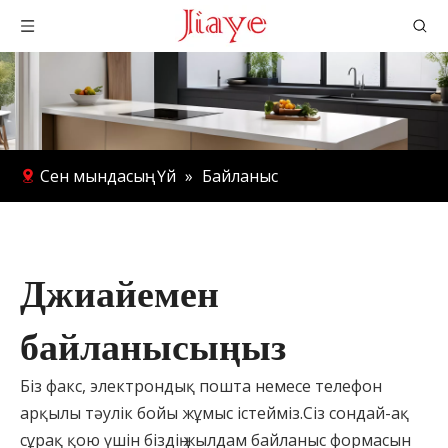
Сен мындасың:
Үй
»
Байланыс
Джиайемен
байланысыңыз
Біз факс, электрондық пошта немесе телефон
арқылы тәулік бойы жұмыс істейміз.Сіз сондай-ақ
сұрақ қою үшін біздің жылдам байланыс формасын